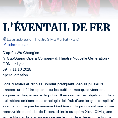
L’ÉVENTAIL DE FER
La Grande Salle - Théâtre Silvia Monfort
(
Paris
)
Afficher le plan
D’après Wu Cheng'en

↘ GuoGuang Opera Company & Théâtre Nouvelle Génération - 
CDN de Lyon

09 → 11.10 2025

opéra, création
Joris Mathieu et Nicolas Boudier pratiquent, depuis plusieurs 
années, un théâtre optique où les outils numériques viennent 
augmenter l’expérience du public. Il en résulte des objets singuliers 
qui mêlent onirisme et technologie. Ici, fruit d’une longue complicité 
avec la compagnie taïwanaise GuoGuang, ils proposent une forme 
renouvelée et inédite de l’opéra chinois ou opéra Xiqu. Olivia, une 
jeune fille de dix ans angoissée par le monde extérieur, ne trouve 