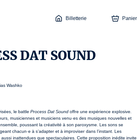
Billetterie
Panier
ESS DAT SOUND
ias Washko

sées, le battle 
Process Dat Sound
 offre une expérience explosive. 
anseurs, musiciennes et musiciens venu·es des musiques nouvelles et 
ensemble, poussant la créativité à son paroxysme. Les sons se 
igeant chacun·e à s’adapter et à improviser dans l’instant. Les 
 aussi inattendues que spectaculaires. Cette proposition inédite invite 