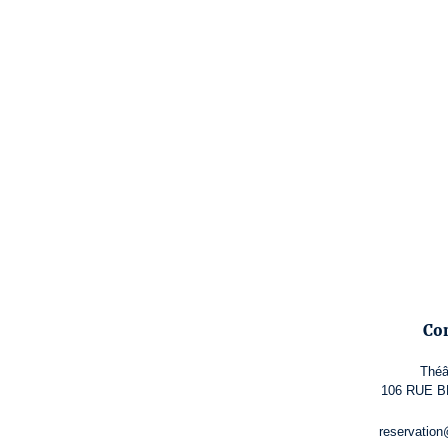
Co
Théâ
106 RUE B
reservation