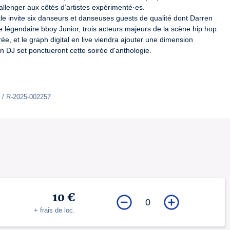
lenger aux côtés d’artistes expérimenté·es.

tle invite six danseurs et danseuses guests de qualité dont Darren 
e légendaire bboy Junior, trois acteurs majeurs de la scène hip hop. 
e, et le graph digital en live viendra ajouter une dimension 
 DJ set ponctueront cette soirée d'anthologie.
 / R-2025-002257
10 €
0
+ frais de loc.