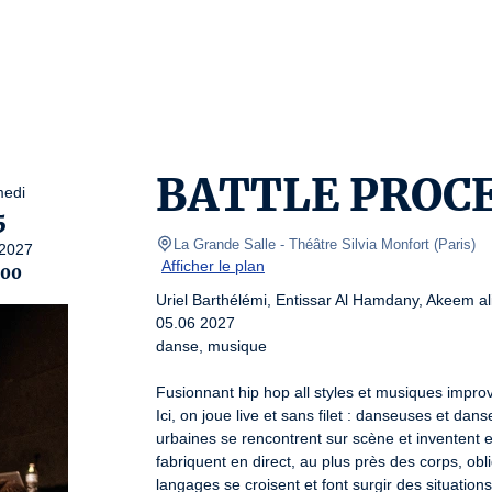
BATTLE PROC
edi
5
La Grande Salle - Théâtre Silvia Monfort
(
Paris
)
2027
Afficher le plan
:00
Uriel Barthélémi, Entissar Al Hamdany, Akeem al
05.06 2027

danse, musique

Fusionnant hip hop all styles et musiques improvi
Ici, on joue live et sans filet : danseuses et d
urbaines se rencontrent sur scène et inventent 
fabriquent en direct, au plus près des corps, obl
langages se croisent et font surgir des situations