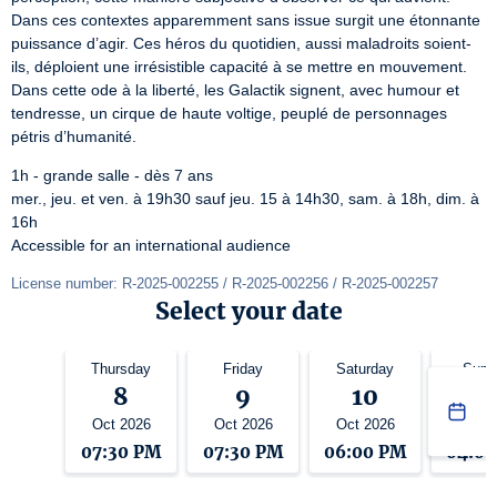
Dans ces contextes apparemment sans issue surgit une étonnante 
puissance d’agir. Ces héros du quotidien, aussi maladroits soient-
ils, déploient une irrésistible capacité à se mettre en mouvement. 
Dans cette ode à la liberté, les Galactik signent, avec humour et 
tendresse, un cirque de haute voltige, peuplé de personnages 
pétris d’humanité.
1h - grande salle - dès 7 ans

mer., jeu. et ven. à 19h30 sauf jeu. 15 à 14h30, sam. à 18h, dim. à 
16h

Accessible for an international audience
License number: R-2025-002255 / R-2025-002256 / R-2025-002257
Select your date
Thursday
Friday
Saturday
Sund
8
9
10
1
Oct 2026
Oct 2026
Oct 2026
Oct 2
07:30 PM
07:30 PM
06:00 PM
04:0