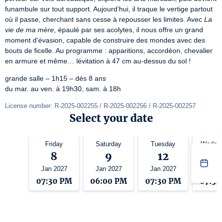
funambule sur tout support. Aujourd’hui, il traque le vertige partout 
où il passe, cherchant sans cesse à repousser les limites. Avec 
La 
vie de ma mère
, épaulé par ses acolytes, il nous offre un grand 
moment d'évasion, capable de construire des mondes avec des 
bouts de ficelle. Au programme : apparitions, accordéon, chevalier 
en armure et même… lévitation à 47 cm au-dessus du sol !
grande salle – 1h15 – dès 8 ans

du mar. au ven. à 19h30, sam. à 18h
License number: R-2025-002255 / R-2025-002256 / R-2025-002257
Select your date
Friday
Saturday
Tuesday
Wedne
8
9
12
1
Jan 2027
Jan 2027
Jan 2027
Jan 2
07:30 PM
06:00 PM
07:30 PM
07:3