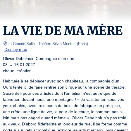
LA VIE DE MA MÈRE
La Grande Salle - Théâtre Silvia Monfort
(
Paris
)
Display map
Olivier Debelhoir, Compagnie d'un ours

08 → 16.01 2027

cirque, création
Habituée à se déplacer avec son chapiteau, la compagnie d’un 
Ours tente ici de faire rentrer son cirque sur une scène de théâtre. 
Sacré défi pour ces artistes dont l'ambition n'est autre que de 
fabriquer, devant nous, une montagne ! « Je vais tenter, sous vos 
yeux ébahis, avec trois bouts de bois, de fabriquer un précipice, 
une crête, une ligne de vie, la peur de la chute, le sommet pas si 
loin mais pas gagné quand même ». Olivier Debelhoir n’a pas froid 
aux yeux. D’abord fildefériste et jongleur de rue, il se forme comme 
porteur sur vélo acrobatique, explore les arts martiaux, puis devient 