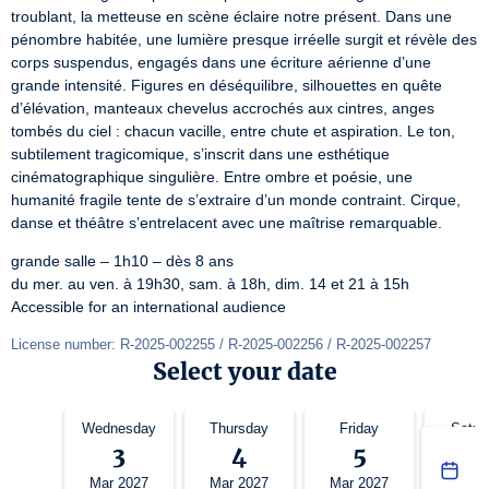
troublant, la metteuse en scène éclaire notre présent. Dans une 
pénombre habitée, une lumière presque irréelle surgit et révèle des 
corps suspendus, engagés dans une écriture aérienne d’une 
grande intensité. Figures en déséquilibre, silhouettes en quête 
d’élévation, manteaux chevelus accrochés aux cintres, anges 
tombés du ciel : chacun vacille, entre chute et aspiration. Le ton, 
subtilement tragicomique, s’inscrit dans une esthétique 
cinématographique singulière. Entre ombre et poésie, une 
humanité fragile tente de s’extraire d’un monde contraint. Cirque, 
danse et théâtre s’entrelacent avec une maîtrise remarquable.
grande salle – 1h10 – dès 8 ans

du mer. au ven. à 19h30, sam. à 18h, dim. 14 et 21 à 15h

Accessible for an international audience
License number: R-2025-002255 / R-2025-002256 / R-2025-002257
Select your date
Wednesday
Thursday
Friday
Satur
3
4
5
6
Mar 2027
Mar 2027
Mar 2027
Mar 2