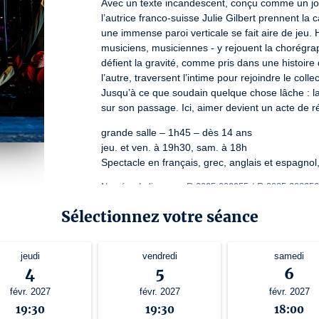
Avec un texte incandescent, conçu comme un jou
l’autrice franco-suisse Julie Gilbert prennent la 
une immense paroi verticale se fait aire de jeu.
musiciens, musiciennes - y rejouent la chorégraph
défient la gravité, comme pris dans une histoire 
l’autre, traversent l’intime pour rejoindre le col
Jusqu’à ce que soudain quelque chose lâche : la f
sur son passage. Ici, aimer devient un acte de r
grande salle – 1h45 – dès 14 ans

jeu. et ven. à 19h30, sam. à 18h

Spectacle en français, grec, anglais et espagnol, 
Numéro de licence : R-2025-002255 / R-2025-002256
Sélectionnez votre séance
jeudi
vendredi
samedi
4
5
6
févr. 2027
févr. 2027
févr. 2027
19:30
19:30
18:00