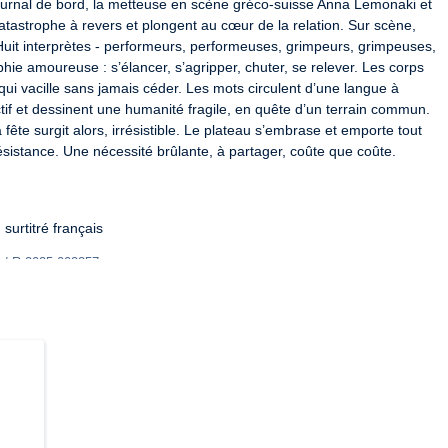
rnal de bord, la metteuse en scène gréco-suisse Anna Lemonaki et 
catastrophe à revers et plongent au cœur de la relation. Sur scène, 
 Huit interprètes - performeurs, performeuses, grimpeurs, grimpeuses, 
ie amoureuse : s’élancer, s’agripper, chuter, se relever. Les corps 
qui vacille sans jamais céder. Les mots circulent d’une langue à 
lectif et dessinent une humanité fragile, en quête d’un terrain commun. 
ête surgit alors, irrésistible. Le plateau s’embrase et emporte tout 
ésistance. Une nécessité brûlante, à partager, coûte que coûte.
surtitré français
 / R-2025-002257