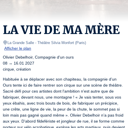
LA VIE DE MA MÈRE
La Grande Salle - Théâtre Silvia Monfort
(
Paris
)
Afficher le plan
Olivier Debelhoir, Compagnie d'un ours

08 → 16.01 2027

cirque, création
Habituée à se déplacer avec son chapiteau, la compagnie d’un 
Ours tente ici de faire rentrer son cirque sur une scène de théâtre. 
Sacré défi pour ces artistes dont l'ambition n'est autre que de 
fabriquer, devant nous, une montagne ! « Je vais tenter, sous vos 
yeux ébahis, avec trois bouts de bois, de fabriquer un précipice, 
une crête, une ligne de vie, la peur de la chute, le sommet pas si 
loin mais pas gagné quand même ». Olivier Debelhoir n’a pas froid 
aux yeux. D’abord fildefériste et jongleur de rue, il se forme comme 
porteur sur vélo acrobatique, explore les arts martiaux, puis devient 