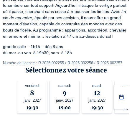
funambule sur tout support. Aujourd’hui, il traque le vertige partout 
où il passe, cherchant sans cesse à repousser les limites. Avec 
La 
vie de ma mère
, épaulé par ses acolytes, il nous offre un grand 
moment d'évasion, capable de construire des mondes avec des 
bouts de ficelle. Au programme : apparitions, accordéon, chevalier 
en armure et même… lévitation à 47 cm au-dessus du sol !
grande salle – 1h15 – dès 8 ans

du mar. au ven. à 19h30, sam. à 18h
Numéro de licence : R-2025-002255 / R-2025-002256 / R-2025-002257
Sélectionnez votre séance
vendredi
samedi
mardi
mercr
8
9
12
1
janv. 2027
janv. 2027
janv. 2027
janv. 
19:30
18:00
19:30
19: