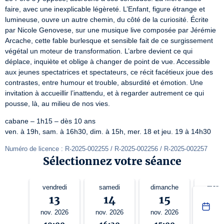
faire, avec une inexplicable légèreté. L’Enfant, figure étrange et 
lumineuse, ouvre un autre chemin, du côté de la curiosité. Écrite 
par Nicole Genovese, sur une musique live composée par Jérémie 
Arcache, cette fable burlesque et sensible fait de ce surgissement 
végétal un moteur de transformation. L’arbre devient ce qui 
déplace, inquiète et oblige à changer de point de vue. Accessible 
aux jeunes spectatrices et spectateurs, ce récit facétieux joue des 
contrastes, entre humour et trouble, absurdité et émotion. Une 
invitation à accueillir l’inattendu, et à regarder autrement ce qui 
pousse, là, au milieu de nos vies.
cabane – 1h15 – dès 10 ans

ven. à 19h, sam. à 16h30, dim. à 15h, mer. 18 et jeu. 19 à 14h30
Numéro de licence : R-2025-002255 / R-2025-002256 / R-2025-002257
Sélectionnez votre séance
vendredi
samedi
dimanche
mercr
13
14
15
1
nov. 2026
nov. 2026
nov. 2026
nov. 