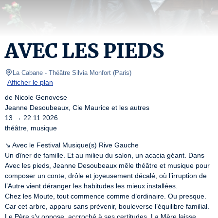
AVEC LES PIEDS
La Cabane - Théâtre Silvia Monfort
(
Paris
)
Afficher le plan
de Nicole Genovese

Jeanne Desoubeaux, Cie Maurice et les autres

13 → 22.11 2026

théâtre, musique
↘ Avec le Festival Musique(s) Rive Gauche

Un dîner de famille. Et au milieu du salon, un acacia géant. Dans 
Avec les pieds, Jeanne Desoubeaux mêle théâtre et musique pour 
composer un conte, drôle et joyeusement décalé, où l’irruption de 
l’Autre vient déranger les habitudes les mieux installées.

Chez les Moute, tout commence comme d’ordinaire. Ou presque. 
Car cet arbre, apparu sans prévenir, bouleverse l’équilibre familial. 
Le Père s’y oppose, accroché à ses certitudes. La Mère laisse 