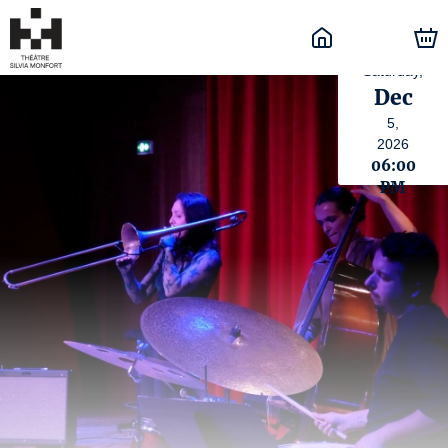
Saturday,
Dec
5,
2026
06:00
PM