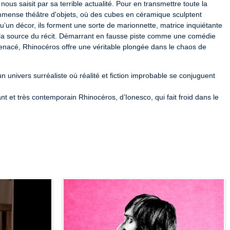
ous saisit par sa terrible actualité. Pour en transmettre toute la 
immense théâtre d'objets, où des cubes en céramique sculptent 
un décor, ils forment une sorte de marionnette, matrice inquiétante 
r la source du récit. Démarrant en fausse piste comme une comédie 
nacé, Rhinocéros offre une véritable plongée dans le chaos de 
univers surréaliste où réalité et fiction improbable se conjuguent 
et très contemporain Rhinocéros, d’Ionesco, qui fait froid dans le 
uses, et la pièce de Ionesco revient dans l’air du temps. Télérama

extrémisme et la propagande. La Terrasse
R-2025-002257