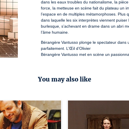
dans les eaux troubles du nationalisme, la pièce n
force, la metteuse en scène fait du plateau un 
l’espace en de multiples métamorphoses. Plus qu’
dans laquelle les six interprètes viennent puise
burlesque, s’achevant en drame dans un abri me
l’âme humaine.
Bérangère Vantusso plonge le spectateur dans un 
parfaitement. L’Œil d’Olivier

Bérangère Vantusso met en scène un passionnant 
dos. L’Humanité

Une scénographie dépouillée, des coupes astucie
Une fine mise en jeu de nos fragilités face à l’
You may also like
1h30 - grande salle - dès 14 ans

mar., mer., jeu. et ven. à 20h30 / sam. à 20h
License number: R-2025-002255 / R-2025-002256 / 