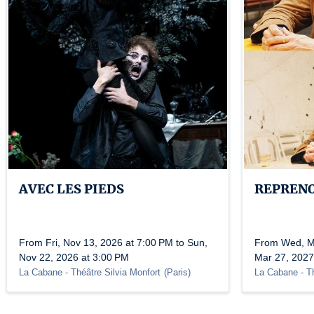
AVEC LES PIEDS
REPREN
From Fri, Nov 13, 2026 at 7:00 PM to Sun,
From Wed, Ma
Nov 22, 2026 at 3:00 PM
Mar 27, 2027
La Cabane - Théâtre Silvia Monfort
(
Paris
)
La Cabane - Th