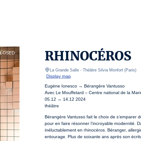
RHINOCÉROS
CLOSED
La Grande Salle - Théâtre Silvia Monfort
(
Paris
)
Display map
Eugène Ionesco → Bérangère Vantusso

Avec Le Mouffetard – Centre national de la Mari
05.12 → 14.12 2024

théâtre
Bérangère Vantusso fait le choix de s’emparer 
pour en faire résonner l’incroyable modernité. Da
inéluctablement en rhinocéros. Béranger, allergi
entourage. Plus de soixante ans après son écri